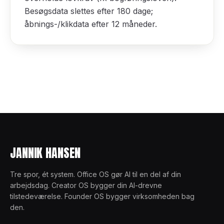
Besøgsdata slettes efter 180 dage;
åbnings-/klikdata efter 12 måneder.
JANNIK HANSEN
Tre spor, ét system. Office OS gør AI til en del af din
arbejdsdag. Creator OS bygger din AI-drevne
tilstedeværelse. Founder OS bygger virksomheden bag
den.