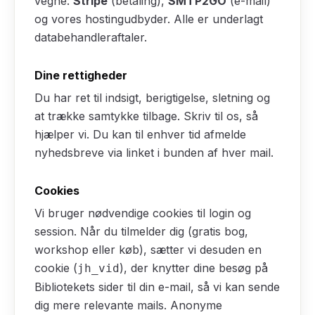
vegne:
Stripe
(betaling),
SMTP2GO
(e-mail)
og vores hostingudbyder. Alle er underlagt
databehandleraftaler.
Dine rettigheder
Du har ret til indsigt, berigtigelse, sletning og
at trække samtykke tilbage. Skriv til os, så
hjælper vi. Du kan til enhver tid afmelde
nyhedsbreve via linket i bunden af hver mail.
Cookies
Vi bruger nødvendige cookies til login og
session. Når du tilmelder dig (gratis bog,
workshop eller køb), sætter vi desuden en
cookie (
), der knytter dine besøg på
jh_vid
Bibliotekets sider til din e-mail, så vi kan sende
dig mere relevante mails. Anonyme